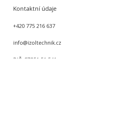
Kontaktní údaje
+420 775 216 637
info@izoltechnik.cz
DIČ: CZ251 51 541
Fasádní systémy a stavebniny EBAU
Copyright © 2026 | Všechna práva vyhrazena | Design
od
Jiří Burda