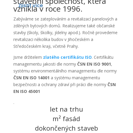
stavební společnost, která
Zjistit více
vznikla v roce 1996.
Zabýváme se zateplováním a revitalizací panelových a
zděných bytových domů. Realizujeme také občanské
stavby (školy, školky, jídelny apod.). Ročně provedeme
revitalizaci několika budov v Jihočeském a
Středočeském kraji, včetně Prahy.
Jsme držitelem
zlatého certifikátu ISO
. Certifikátu
managementu jakosti dle normy
ČSN EN ISO 9001
,
systému environmentálního managementu dle normy
ČSN EN ISO 14001
a systému managementu
bezpečnosti a ochrany zdraví při práci dle normy
ČSN
EN ISO 45001
.
let na trhu
m² fasád
dokončených staveb