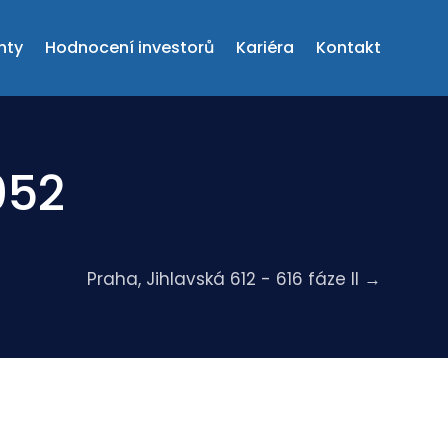
nty
Hodnocení investorů
Kariéra
Kontakt
052
Praha, Jihlavská 612 - 616 fáze II
→