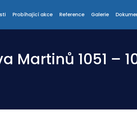
sti
Probíhající akce
Reference
Galerie
Dokume
a Martinů 1051 – 1